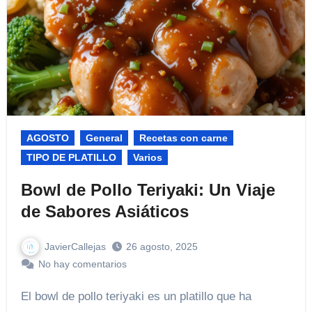
AGOSTO
General
Recetas con carne
TIPO DE PLATILLO
Varios
Bowl de Pollo Teriyaki: Un Viaje
de Sabores Asiáticos
JavierCallejas
26 agosto, 2025
No hay comentarios
El bowl de pollo teriyaki es un platillo que ha