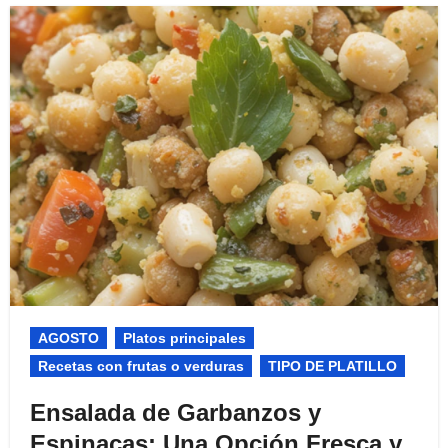
AGOSTO
Platos principales
Recetas con frutas o verduras
TIPO DE PLATILLO
Ensalada de Garbanzos y
Espinacas: Una Opción Fresca y