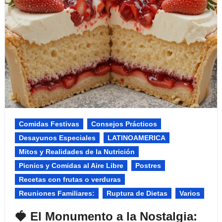
Comidas Festivas​
Consejos Prácticos
Desayunos Especiales
LATINOAMERICA
Mitos y Realidades de la Nutrición​
Picnics y Comidas al Aire Libre​
Postres
Recetas con frutas o verduras
Reuniones Familiares:​
Ruptura de Dietas
Varios
🍓 El Monumento a la Nostalgia: