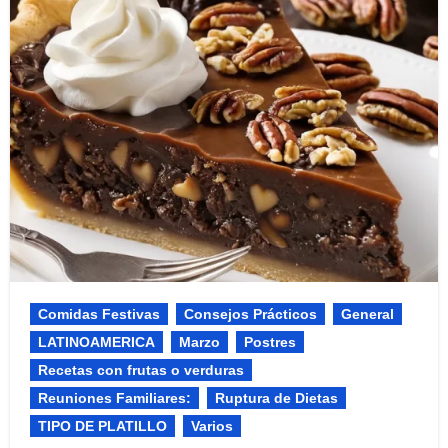
Comidas Festivas​
Consejos Prácticos
General
LATINOAMERICA
Marzo
Postres
Recetas con frutas o verduras
Reuniones Familiares:​
Ruptura de Dietas
TIPO DE PLATILLO
Varios