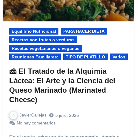
Equilibrio Nutricional​
PARA HACER DIETA
Recetas con frutas o verduras
Recetas vegetarianas o veganas
Reuniones Familiares:​
TIPO DE PLATILLO
Varios
🧀 El Tratado de la Alquimia
Láctea: El Arte y la Ciencia del
Queso Marinado (Marinated
Cheese)
JavierCallejas
5 julio, 2026
No hay comentarios