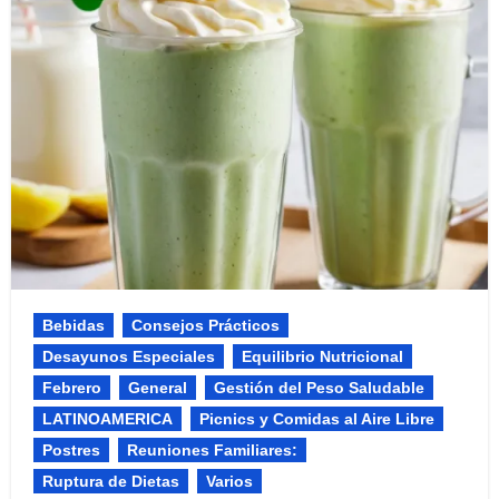
Bebidas
Consejos Prácticos
Desayunos Especiales
Equilibrio Nutricional​
Febrero
General
Gestión del Peso Saludable
LATINOAMERICA
Picnics y Comidas al Aire Libre​
Postres
Reuniones Familiares:​
Ruptura de Dietas
Varios