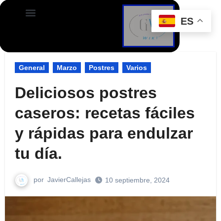
ES
General
Marzo
Postres
Varios
Deliciosos postres
caseros: recetas fáciles
y rápidas para endulzar
tu día.
por
JavierCallejas
10 septiembre, 2024