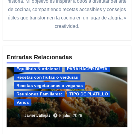
historia. Mi objetivo es inspirar a otros a disfrutar del arte
de cocinar, compartiendo recetas accesibles y consejos
útiles que transformen la cocina en un lugar de alegría y
creatividad.
Entradas Relacionadas
Equilibrio Nutricional​
PARA HACER DIETA
Recetas con frutas o verduras
Recetas vegetarianas o veganas
Reuniones Familiares:​
TIPO DE PLATILLO
Varios
🧀 El Tratado de la Alquimia Láctea: El
JavierCallejas
5 julio, 2026
Arte y la Ciencia del Queso Marinado
(Marinated Cheese)