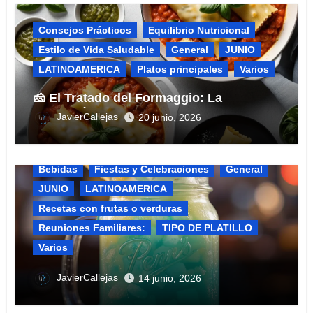
Consejos Prácticos
Equilibrio Nutricional​
Estilo de Vida Saludable
General
JUNIO
LATINOAMERICA
Platos principales
Varios
🧀 El Tratado del Formaggio: La
Ingeniería del Four Cheese Manicotti
JavierCallejas
20 junio, 2026
(Edición Pro)
Bebidas
Fiestas y Celebraciones​
General
JUNIO
LATINOAMERICA
Recetas con frutas o verduras
Reuniones Familiares:​
TIPO DE PLATILLO
Varios
🍹 El Horizonte de Texas en un Vaso: El
JavierCallejas
14 junio, 2026
Tratado Definitivo del «Kenny’s Cooler»